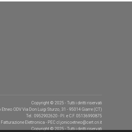
Copyright © 2025 - Tutti i diritti riservati
 Etneo ODV Via Don Luigi Sturzo, 31 - 95014 Giarre (CT)
Tel.: 0952902620 - P.I. e C.F. 05136990875
atturazione Elettronica - PEC cl.jonicoetneo@cert.cri.it
Copyright © 2025 - Tutti i diritti riservati