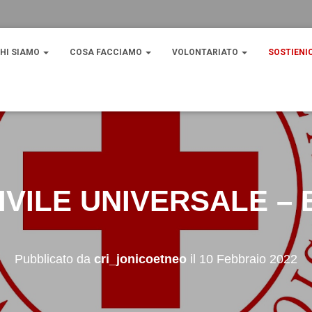
HI SIAMO
COSA FACCIAMO
VOLONTARIATO
SOSTIENI
IVILE UNIVERSALE –
Pubblicato da
cri_jonicoetneo
il
10 Febbraio 2022