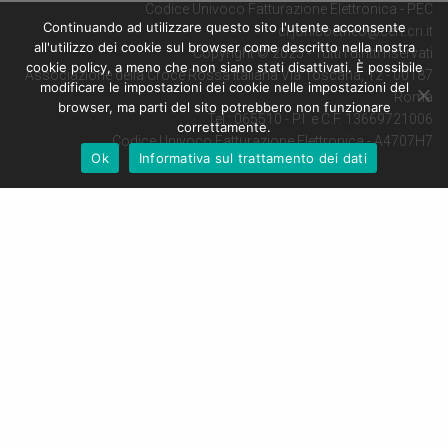
Codice Univoco Fatturazione Elettronica - PEC
Continuando ad utilizzare questo sito l'utente acconsente
cl.jonicoetneo@cert.cri.it
all'utilizzo dei cookie sul browser come descritto nella nostra
Copyright © 2025 - Tutti i diritti riservati
cookie policy, a meno che non siano stati disattivati. È possibile
Associazione della Croce Rossa Italiana Via Toscana, 12 - 00187
modificare le impostazioni dei cookie nelle impostazioni del
Roma
browser, ma parti del sito potrebbero non funzionare
Tel.: 065510 - P.I. e C.F. 13669721006
correttamente.
Codice Univoco Fatturazione Elettronica - A4707H7
Ok
Informativa sul trattamento dei dati
Facebook
Twitter
LinkedIn
Email
Copy Link