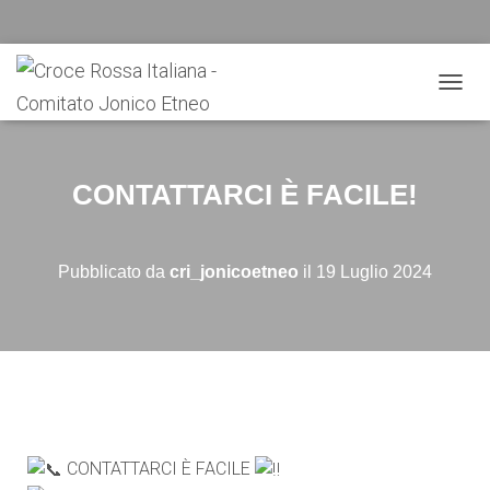
N
A
V
I
G
CONTATTARCI È FACILE!
A
Z
I
O
Pubblicato da
cri_jonicoetneo
il
19 Luglio 2024
N
E
T
O
G
G
L
E
CONTATTARCI È FACILE