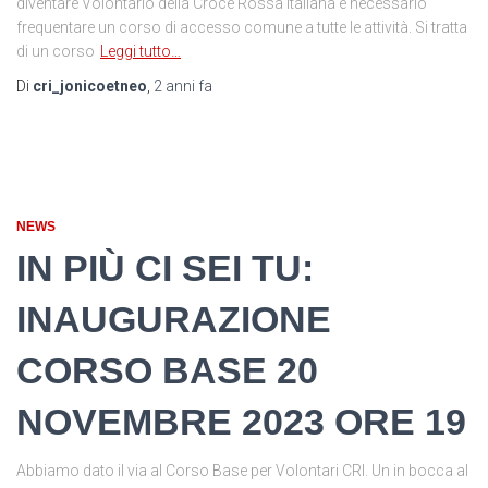
diventare Volontario della Croce Rossa Italiana è necessario
frequentare un corso di accesso comune a tutte le attività. Si tratta
di un corso
Leggi tutto…
Di
cri_jonicoetneo
,
2 anni
fa
NEWS
IN PIÙ CI SEI TU:
INAUGURAZIONE
CORSO BASE 20
NOVEMBRE 2023 ORE 19
Abbiamo dato il via al Corso Base per Volontari CRI. Un in bocca al