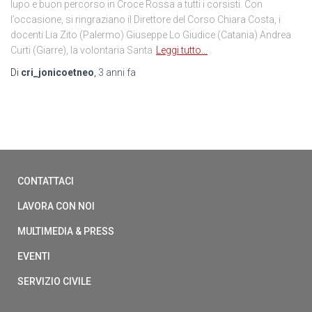
lupo e buon percorso in Croce Rossa a tutti i corsisti. Con
l’occasione, si ringraziano il Direttore del Corso Chiara Costa, i
docenti Lia Zito (Palermo) Giuseppe Lo Giudice (Catania) Andrea
Curti (Giarre), la volontaria Santa
Leggi tutto…
Di
cri_jonicoetneo
,
3 anni
fa
CONTATTACI
LAVORA CON NOI
MULTIMEDIA & PRESS
EVENTI
SERVIZIO CIVILE