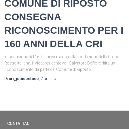
COMUNE DI RIPOSTO
CONSEGNA
RICONOSCIMENTO PER I
160 ANNI DELLA CRI
In occasione del 160° anniversario della fondazione della Croce
Rossa Italiana, il Vicepresidente vol. Salvatore Belfiore ritira un
riconoscimento da parte del Comune di Riposto.
Di
cri_jonicoetneo
,
2 anni
fa
CONTATTACI