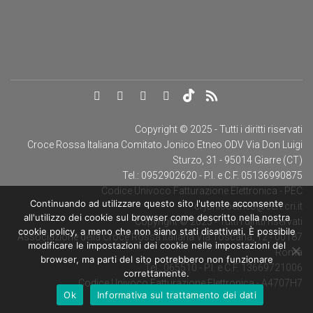
Copyright © 2025 - Tutti i diritti riservati
Croce Rossa Italiana Comitato Jonico Etneo ODV Via Don Luigi
Sturzo, 31 - 95014 Giarre (CT)
Tel.: 0952902620 - P.I. e C.F. 05136990875
Codice Univoco Fatturazione Elettronica - PEC
Continuando ad utilizzare questo sito l'utente acconsente
cl.jonicoetneo@cert.cri.it
all'utilizzo dei cookie sul browser come descritto nella nostra
Copyright © 2025 - Tutti i diritti riservati
cookie policy, a meno che non siano stati disattivati. È possibile
Associazione della Croce Rossa Italiana Via Toscana, 12 - 00187
modificare le impostazioni dei cookie nelle impostazioni del
Roma
browser, ma parti del sito potrebbero non funzionare
Tel.: 065510 - P.I. e C.F. 13669721006
correttamente.
Codice Univoco Fatturazione Elettronica - A4707H7
Ok
Informativa sul trattamento dei dati